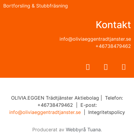
Bortforsling & Stubbfräsning
Kontakt
info@oliviaeggentradtjanster.se
+46738479462
OLIVIA.EGGEN Trädtjänster Aktiebolag | Telefon:
+46738479462 | E-post:
info@oliviaeggentradtjanster.se
| Integritetspolicy
Producerat av
Webbyrå
Tuana
.